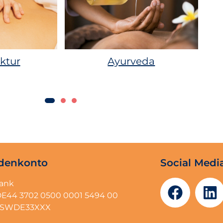
ktur
Ayurveda
denkonto
Social Medi
bank
DE44 3702 0500 0001 5494 00
BFSWDE33XXX