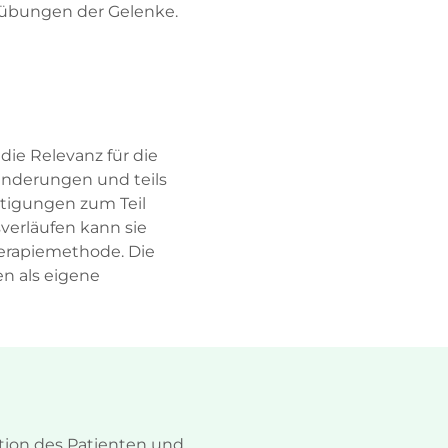
sübungen der Gelenke.
ie Relevanz für die
änderungen und teils
htigungen zum Teil
verläufen kann sie
herapiemethode. Die
en als eigene
ution des Patienten und