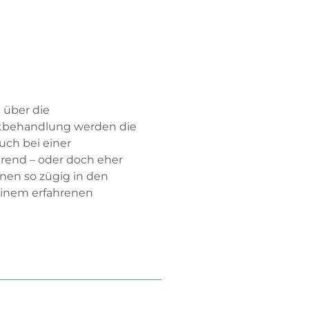
 über die
bstbehandlung werden die
ch bei einer
erend – oder doch eher
nen so zügig in den
einem erfahrenen