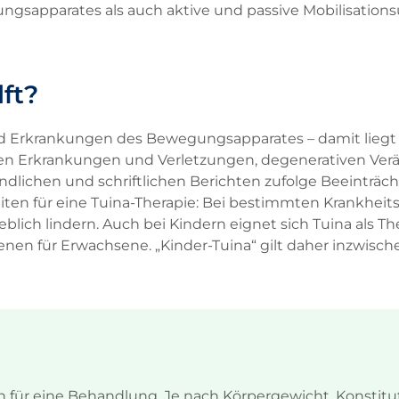
sapparates als auch aktive und passive Mobilisation
ft?
 Erkrankungen des Bewegungsapparates – damit liegt d
hen Erkrankungen und Verletzungen, degenerativen Ver
dlichen und schriftlichen Berichten zufolge Beeinträc
en für eine Tuina-Therapie: Bei bestimmten Krankheits
lich lindern. Auch bei Kindern eignet sich Tuina als T
nen für Erwachsene. „Kinder-Tuina“ gilt daher inzwisch
n für eine Behandlung. Je nach Körpergewicht, Konstit