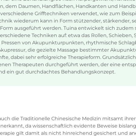
gern, dem Daumen, Handflächen, Handkanten und Handba
erschiedene Grifftechniken verwendet, wie zum Beispie
chnik wiederum kann in Form stützender, stärkender, se
r Form ausgeführt werden. Tuina entwickelt sich zudem 
erschiedene Techniken auf: etwa das Rollen, Schieben, S
as Pressen von Akupunkturpunkten, rhythmische Schl
Akupressur, die gezielte Massage bestimmter Akupunktu
e, dabei sehr erfolgreiche Therapieform. Grundsätzlich 
nen Therapeuten durchgeführt werden, der eine entspr
rend ein gut durchdachtes Behandlungskonzept.
auch die Traditionelle Chinesische Medizin mitsamt ihre
nerkannt, da wissenschaftlich evidente Beweise bislang
erapie gilt damit als nicht hinreichend gesichert und 