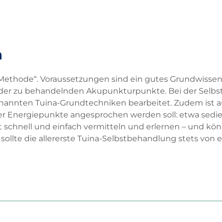
n
s-Methode“. Voraussetzungen sind ein gutes Grundwissen
on der zu behandelnden Akupunkturpunkte. Bei der Sel
nnten Tuina-Grundtechniken bearbeitet. Zudem ist au
der Energiepunkte angesprochen werden soll: etwa sedi
t schnell und einfach vermitteln und erlernen – und kön
lte die allererste Tuina-Selbstbehandlung stets von 