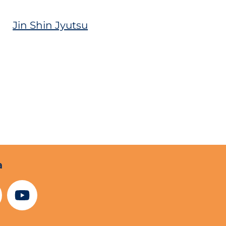
Jin Shin Jyutsu
Klangtherapi
a