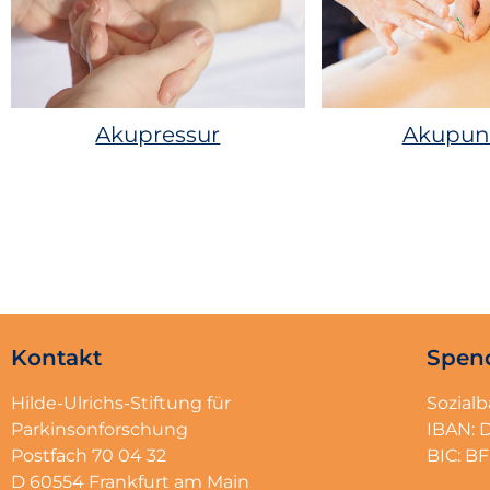
Akupressur
Akupun
Kontakt
Spen
Hilde-Ulrichs-Stiftung für
Sozial
Parkinsonforschung
IBAN: 
Postfach 70 04 32
BIC: 
D 60554 Frankfurt am Main