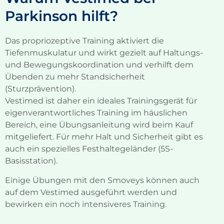
Parkinson hilft?
Das propriozeptive Training
aktiviert die
Tiefenmuskulatur und
wirkt gezielt auf Haltungs-
und Bewegungskoordin
a
tion
und verhilft dem
Übenden zu mehr
Stands
icherheit
(Sturzprävention
)
.
Vestimed
ist
daher
ein ideales Trainingsgerät für
eigenverantwortliche
s
Training im häuslichen
Bereich
, eine Übungsanleitung wird beim Kauf
mitgeliefert.
Für mehr Halt und Sicherheit gibt es
auch ein spezielles Festhaltegeländer (5S-
Basisstation).
Einige Übungen mit den
Smoveys
können auch
auf dem
Vestimed
ausgeführt werden und
bewirken ein noch intensiveres Training.