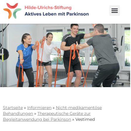
Startseite
»
Informieren
»
Nicht-medikamentöse
Behandlungen
»
Therapeutische Geräte zur
Begleitanwendung bei Parkinson​
»
Vestimed