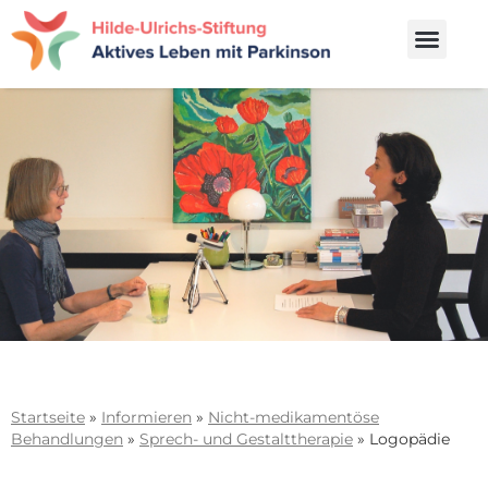
Startseite
»
Informieren
»
Nicht-medikamentöse
Behandlungen
»
Sprech- und Gestalttherapie
»
Logopädie