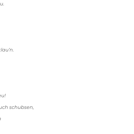
u.
klau‘n.
eu!
auch schubsen,
n