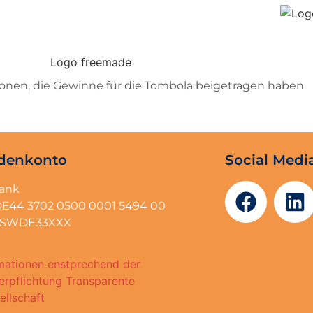
rsonen, die Gewinne für die Tombola beigetragen haben
denkonto
Social Medi
bank
DE44 3702 0500 0001 5494 00
BFSWDE33XXX