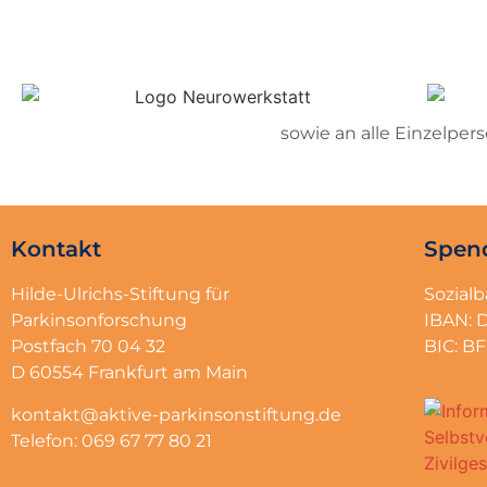
sowie an alle Einzelpe
Kontakt
Spen
Hilde-Ulrichs-Stiftung für
Sozial
Parkinsonforschung
IBAN: 
Postfach 70 04 32
BIC: 
D 60554 Frankfurt am Main
kontakt@aktive-parkinsonstiftung.de
Telefon: 069 67 77 80 21