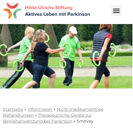
Startseite
»
Informieren
»
Nicht-medikamentöse
Behandlungen
»
Therapeutische Geräte zur
Begleitanwendung bei Parkinson​
»
Smovey