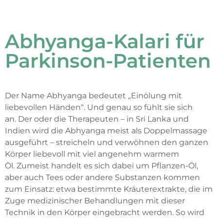
Abhyanga-Kalari für
Parkinson-Patienten
Der Name
Abhyanga
bedeutet „Einölung mit
liebevollen Händen“
. U
nd
genau
so fühlt sie sich
an
.
Der oder die Therapeuten – in Sri Lanka und
Indien wird die
Abhyanga
meist als Doppelmassage
ausgeführt – streicheln und verwöhnen den ganzen
Körper
liebevoll
mit
viel angenehm warmem
Öl.
Zumeist handelt es sich dabei um Pflanzen-Öl,
aber auch Tees
oder andere Substanzen
kommen
zum Einsatz: etwa bestimmte
Kräuterextrakte
, die
im
Zuge
medizinisch
er
Behandlungen
mit dieser
Technik in den
Körper ein
gebracht werden.
So wird