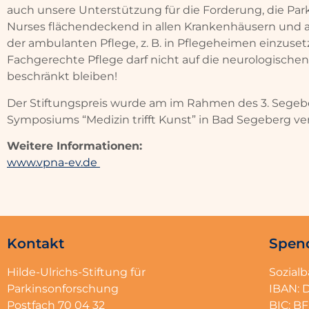
auch unsere Unterstützung für die Forderung, die Par
Nurses flächendeckend in allen Krankenhäusern und 
der ambulanten Pflege, z. B. in Pflegeheimen einzuset
Fachgerechte Pflege darf nicht auf die neurologischen
beschränkt bleiben!
Der Stiftungspreis wurde am im Rahmen des 3. Segeb
Symposiums “Medizin trifft Kunst” in Bad Segeberg ve
Weitere Informationen:
www.vpna-ev.de
Kontakt
Spen
Hilde-Ulrichs-Stiftung für
Sozial
Parkinsonforschung
IBAN: 
Postfach 70 04 32
BIC: 