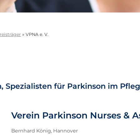
reisträger
»
VPNA e. V.
 Spezialisten für Parkinson im Pfle
Verein Parkinson Nurses & As
Bernhard König, Hannover