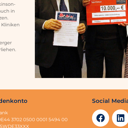
kinson-
auch in
zen.
 Kliniken
erger
rliehen.
denkonto
Social Medi
bank
DE44 3702 0500 0001 5494 00
BFSWDE33XXX