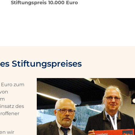
Stiftungspreis 10.000 Euro
s Stiftungspreises
0 Euro zum
 von
um
insatz des
roffener
en wir