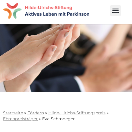
Startseite
»
Fördern
»
Hilde-Ulrichs-Stiftungspreis
»
Ehrenpreisträger
»
Eva Schmoeger