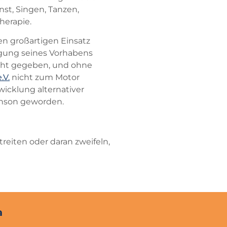
st, Singen, Tanzen,
herapie.
en großartigen Einsatz
lgung seines Vorhabens
cht gegeben, und ohne
.V.
nicht zum Motor
icklung alternativer
inson geworden.
reiten oder daran zweifeln,
a