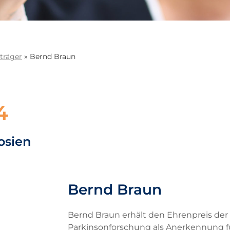
träger
»
Bernd Braun
4
osien
Bernd Braun
Bernd Braun erhält den Ehrenpreis der H
Parkinsonforschung als Anerkennung fü